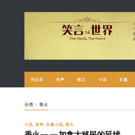
作品页
有声
散文
小说
长篇
分类：
香火
小说
,
有声
,
长篇小说
,
香火
香火——加拿大移民的延续