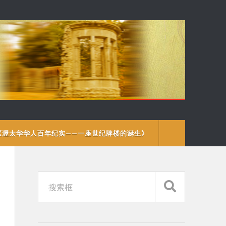
《渥太华华人百年纪实——一座世纪牌楼的诞生》