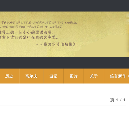
历史
高尔夫
游记
图片
关于
笑言新作
页 1
/
1