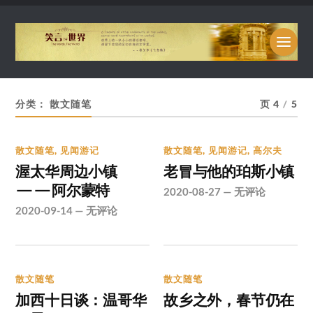
分类：
散文随笔
页 4
/
5
散文随笔
,
见闻游记
散文随笔
,
见闻游记
,
高尔夫
渥太华周边小镇
老冒与他的珀斯小镇
——阿尔蒙特
2020-08-27
—
无评论
2020-09-14
—
无评论
散文随笔
散文随笔
加西十日谈：温哥华
故乡之外，春节仍在